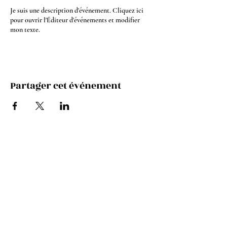
Je suis une description d'événement. Cliquez ici
pour ouvrir l'Éditeur d'événements et modifier
mon texte.
Partager cet événement
Instagram
Youtube
Facebook
Spotify
Apple Music