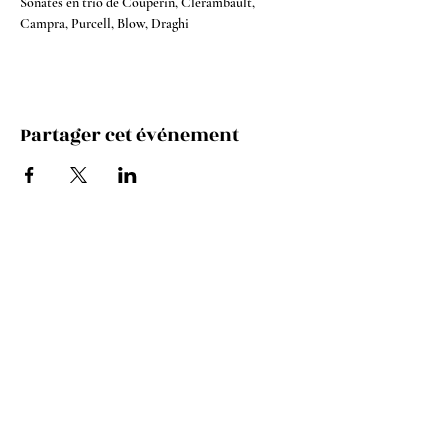
Sonates en trio de Couperin, Clérambault, 
Campra, Purcell, Blow, Draghi
Partager cet événement
Instagram
Youtube
Facebook
Spotify
Apple Music