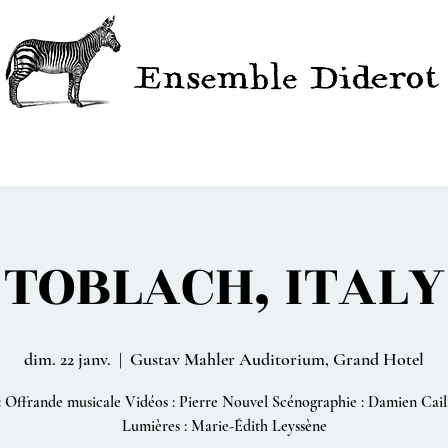
NCERTS
PROJETS
VIDÉOS
DISCOGRAPHIE
ÉDIT
TOBLACH, ITALY
dim. 22 janv.
  |  
Gustav Mahler Auditorium, Grand Hotel
: Offrande musicale Vidéos : Pierre Nouvel Scénographie : Damien Cail
Lumières : Marie-Édith Leyssène