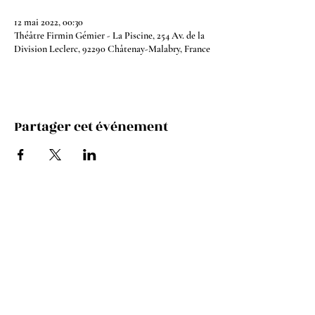
12 mai 2022, 00:30
Théâtre Firmin Gémier - La Piscine, 254 Av. de la
Division Leclerc, 92290 Châtenay-Malabry, France
Partager cet événement
Instagram
Youtube
Facebook
Spotify