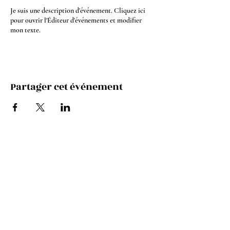
Je suis une description d'événement. Cliquez ici
pour ouvrir l'Éditeur d'événements et modifier
mon texte.
Partager cet événement
Instagram
Youtube
Facebook
Spotify
Apple Music